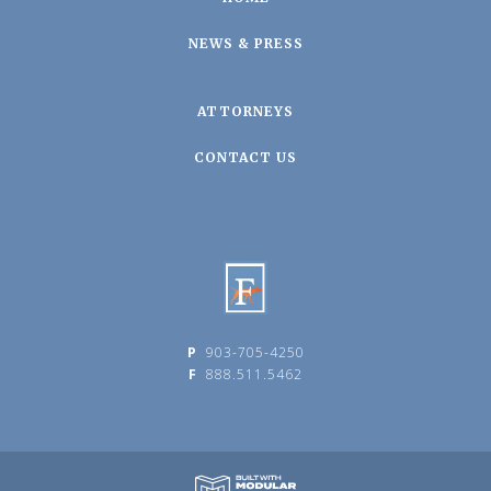
NEWS & PRESS
ATTORNEYS
CONTACT US
P
903-705-4250
F
888.511.5462